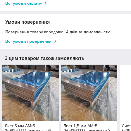
Всі умови оплати
Умови повернення
Повернення товару впродовж 14 днів за домовленістю
Всі умови повернення
З цим товаром також замовляють
Лист 5 мм АМг5
Лист 1,5 мм АМг5
Лист
(5083Н111) алюмінієвий
(5083Н111) алюмінієвий
(508