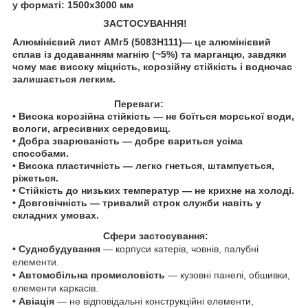
у форматі: 1500х3000 мм
ЗАСТОСУВАННЯ!
Алюмінієвий лист АМг5 (5083Н111)
— це алюмінієвий
сплав із додаванням
магнію
(~5%) та
марганцю
, завдяки
чому має
високу міцність
,
корозійну стійкість
і водночас
залишається
легким
.
Переваги:
• Висока корозійна стійкість
— не боїться морської води,
вологи, агресивних середовищ.
• Добра зварюваність
— добре вариться усіма
способами.
• Висока пластичність
— легко гнеться, штампується,
ріжеться.
• Стійкість до низьких температур
— не крихне на холоді.
• Довговічність
— тривалий строк служби навіть у
складних умовах.
Сфери застосування:
• Суднобудування
— корпуси катерів, човнів, палубні
елементи.
• Автомобільна промисловість
— кузовні панелі, обшивки,
елементи каркасів.
• Авіація
— не відповідальні конструкційні елементи,