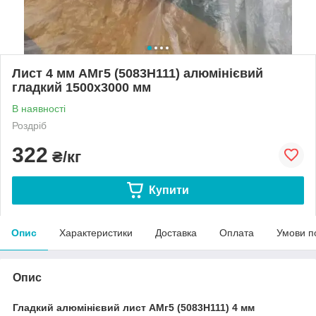
Лист 4 мм АМг5 (5083Н111) алюмінієвий
гладкий 1500х3000 мм
В наявності
Роздріб
322
₴/кг
Купити
Опис
Характеристики
Доставка
Оплата
Умови п
Опис
Гладкий алюмінієвий лист АМг5 (5083Н111) 4 мм