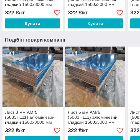
гладкий 1500х3000 мм
гладкий 1500х3000 мм
глад
322
322
322
₴/кг
₴/кг
Купити
Купити
Подібні товари компанії
Лист 3 мм АМг5
Лист 6 мм АМг5
Лист
(5083Н111) алюмінієвий
(5083Н111) алюмінієвий
(508
гладкий 1500х3000 мм
гладкий 1500х3000 мм
глад
322
322
322
₴/кг
₴/кг