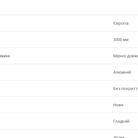
Європа
3000 мм
вжині
Мірної довж
Алюміній
Без покритт
Нове
Гладкий
40 мм