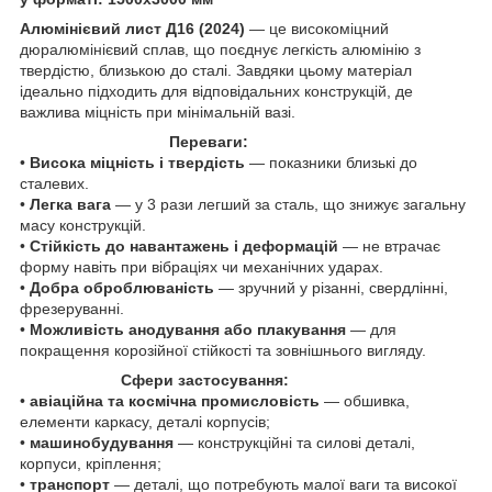
Алюмінієвий лист Д16 (2024)
— це високоміцний
дюралюмінієвий сплав, що поєднує легкість алюмінію з
твердістю, близькою до сталі. Завдяки цьому матеріал
ідеально підходить для відповідальних конструкцій, де
важлива міцність при мінімальній вазі.
Переваги:
•
Висока міцність і твердість
— показники близькі до
сталевих.
•
Легка вага
— у 3 рази легший за сталь, що знижує загальну
масу конструкцій.
•
Стійкість до навантажень і деформацій
— не втрачає
форму навіть при вібраціях чи механічних ударах.
•
Добра оброблюваність
— зручний у різанні, свердлінні,
фрезеруванні.
•
Можливість анодування або плакування
— для
покращення корозійної стійкості та зовнішнього вигляду.
Сфери застосування:
•
авіаційна та космічна промисловість
— обшивка,
елементи каркасу, деталі корпусів;
•
машинобудування
— конструкційні та силові деталі,
корпуси, кріплення;
•
транспорт
— деталі, що потребують малої ваги та високої