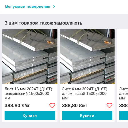
Всі умови повернення
З цим товаром також замовляють
Лист 16 мм 2024Т (Д16Т)
Лист 4 мм 2024Т (Д16Т)
Лист
алюмінієвий 1500х3000
алюмінієвий 1500х3000
алюм
мм
мм
мм
388,80
388,80
388
₴/кг
₴/кг
Купити
Купити