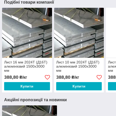
Подібні товари компанії
Лист 16 мм 2024Т (Д16Т)
Лист 10 мм 2024Т (Д16Т)
Лист
алюмінієвий 1500х3000
алюмінієвий 1500х3000
алюм
мм
мм
мм
388,80
388,80
388
₴/кг
₴/кг
Купити
Купити
Акційні пропозиції та новинки