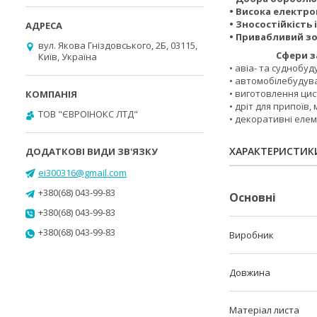
• Висока електро
• Зносостійкість 
• Привабливий з
вул. Якова Гніздовського, 2Б, 03115,
Сфери заст
Київ, Україна
• авіа- та суднобуд
• автомобілебудув
• виготовлення цис
• дріт для припоїв, 
ТОВ "ЄВРОІНОКС ЛТД"
• декоративні елем
ХАРАКТЕРИСТИК
ei300316@gmail.com
+380(68) 043-99-83
Основні
+380(68) 043-99-83
+380(68) 043-99-83
Виробник
Довжина
Матеріал листа