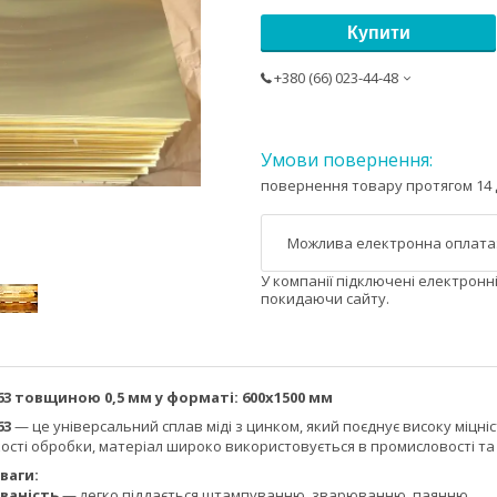
Купити
+380 (66) 023-44-48
повернення товару протягом 14 
У компанії підключені електронн
покидаючи сайту.
3 товщиною 0,5 мм у форматі: 600х1500
мм
63
— це універсальний сплав міді з цинком, який поєднує високу міцніс
кості обробки, матеріал широко використовується в промисловості та
и:
ваність
— легко піддається штампуванню, зварюванню, паянню.