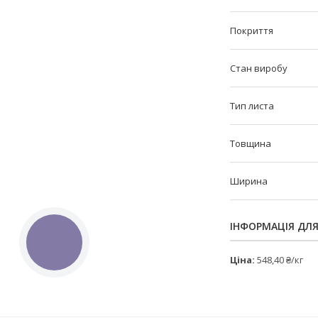
Покриття
Стан виробу
Тип листа
Товщина
Ширина
ІНФОРМАЦІЯ ДЛ
КНОПКА
ЗВ'ЯЗКУ
Ціна:
548,40 ₴/кг