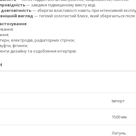
провідність
— завдяки підвищеному вмісту міді.
і довговічність
— зберігає властивості навіть при інтенсивній експлу
овнішній вигляд
— теплий золотистий блиск, який зберігається після
осування:
ування;
ання;
терн, електродів, радіаторних стрічок;
муфти, фітинги;
енти дизайну та оздоблення інтер’єрів.
И
Імпорт
1500 мм
Латунь