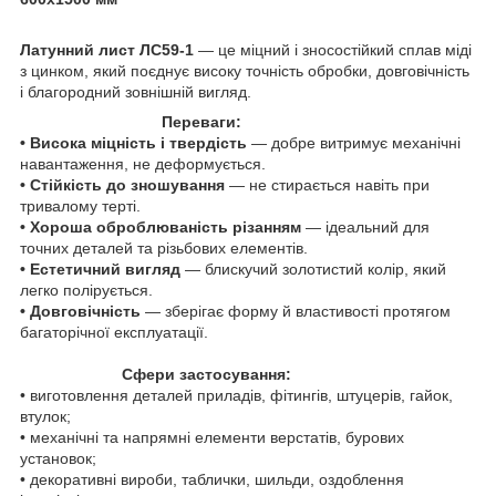
Латунний лист ЛС59-1
— це міцний і зносостійкий сплав міді
з цинком, який поєднує високу точність обробки, довговічність
і благородний зовнішній вигляд.
Переваги:
• Висока міцність і твердість
— добре витримує механічні
навантаження, не деформується.
• Стійкість до зношування
— не стирається навіть при
тривалому терті.
• Хороша оброблюваність різанням
— ідеальний для
точних деталей та різьбових елементів.
• Естетичний вигляд
— блискучий золотистий колір, який
легко полірується.
• Довговічність
— зберігає форму й властивості протягом
багаторічної експлуатації.
Сфери застосування:
• виготовлення деталей приладів, фітингів, штуцерів, гайок,
втулок;
• механічні та напрямні елементи верстатів, бурових
установок;
• декоративні вироби, таблички, шильди, оздоблення