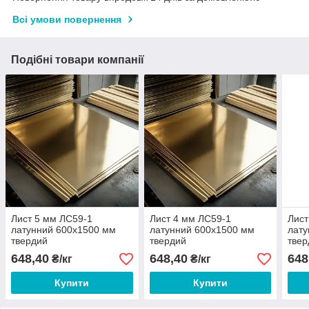
Всі умови повернення
Подібні товари компанії
Лист 5 мм ЛС59-1
Лист 4 мм ЛС59-1
Лист
латунний 600х1500 мм
латунний 600х1500 мм
лату
твердий
твердий
твер
648,40
648,40
648
₴/кг
₴/кг
Купити
Купити