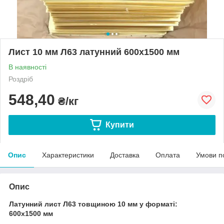
Лист 10 мм Л63 латунний 600х1500 мм
В наявності
Роздріб
548,40
₴/кг
Купити
Опис
Характеристики
Доставка
Оплата
Умови п
Опис
Л
атунний лист Л63 товщиною 10 мм у форматі:
600х1500
мм