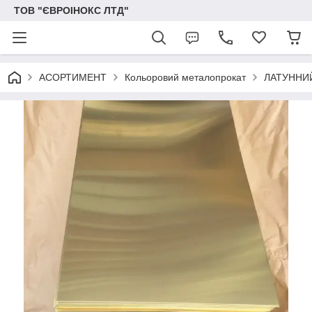
ТОВ "ЄВРОІНОКС ЛТД"
АСОРТИМЕНТ
Кольоровий металопрокат
ЛАТУННИ