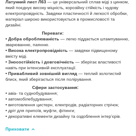
Латунний лист Л63
— це універсальний сплав міді з цинком,
який поєднує високу міцність, корозійну стійкість і чудову
електропровідність. Завдяки пластичності й легкості обробки,
матеріал широко використовується в промисловості та
дизайні.
Переваги:
• Добра оброблюваність
— легко піддається штампуванню,
зварюванню, паянню.
• Висока електропровідність
— завдяки підвищеному
вмісту міді.
• Зносостійкість і довговічність
— зберігає властивості
навіть при інтенсивній експлуатації.
• Привабливий зовнішній вигляд
— теплий золотистий
блиск, який зберігається після полірування.
Сфери застосування:
• авіа- та суднобудування;
• автомобілебудування;
• виготовлення цистерн, електродів, радіаторних стрічок;
• дріт для припоїв, муфти, фітинги;
• декоративні елементи дизайну та оздоблення інтер’єрів.
Приховати