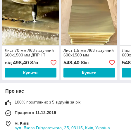
Лист 70 мм Л63 латунний
Лист 1,5 мм Л63 латунний
Лист
600х1500 мм ДПРНП
600х1500 мм
600
498,40
548,40
548
від
₴/кг
₴/кг
Купити
Купити
Про нас
100% позитивних з 5 відгуків за рік
Працює з 11.12.2019
м. Київ
вул. Якова Гніздовського, 2Б, 03115, Київ, Україна