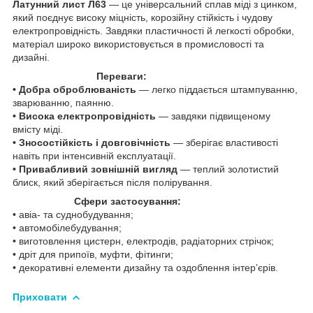
Латунний лист Л63
— це універсальний сплав міді з цинком,
який поєднує високу міцність, корозійну стійкість і чудову
електропровідність. Завдяки пластичності й легкості обробки,
матеріал широко використовується в промисловості та
дизайні.
Переваги:
• Добра оброблюваність
— легко піддається штампуванню,
зварюванню, паянню.
• Висока електропровідність
— завдяки підвищеному
вмісту міді.
• Зносостійкість і довговічність
— зберігає властивості
навіть при інтенсивній експлуатації.
• Привабливий зовнішній вигляд
— теплий золотистий
блиск, який зберігається після полірування.
Сфери застосування:
• авіа- та суднобудування;
• автомобілебудування;
• виготовлення цистерн, електродів, радіаторних стрічок;
• дріт для припоїв, муфти, фітинги;
• декоративні елементи дизайну та оздоблення інтер’єрів.
Приховати