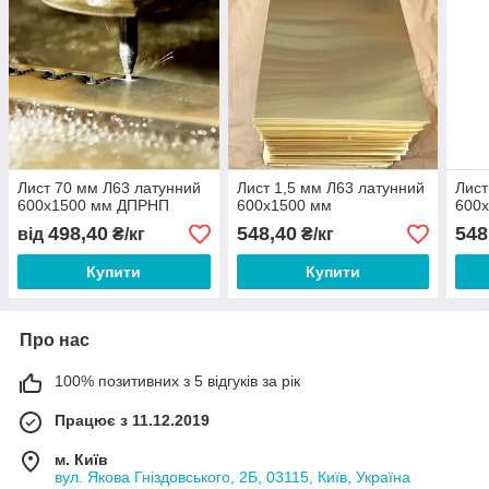
Лист 70 мм Л63 латунний
Лист 1,5 мм Л63 латунний
Лист
600х1500 мм ДПРНП
600х1500 мм
600
498,40
548,40
548
від
₴/кг
₴/кг
Купити
Купити
Про нас
100% позитивних з 5 відгуків за рік
Працює з 11.12.2019
м. Київ
вул. Якова Гніздовського, 2Б, 03115, Київ, Україна