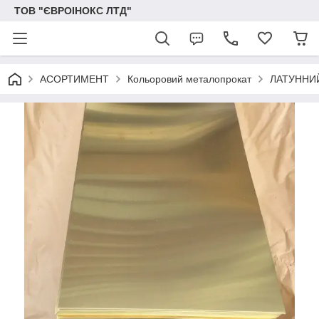
ТОВ "ЄВРОІНОКС ЛТД"
АСОРТИМЕНТ
Кольоровий металопрокат
ЛАТУННИ