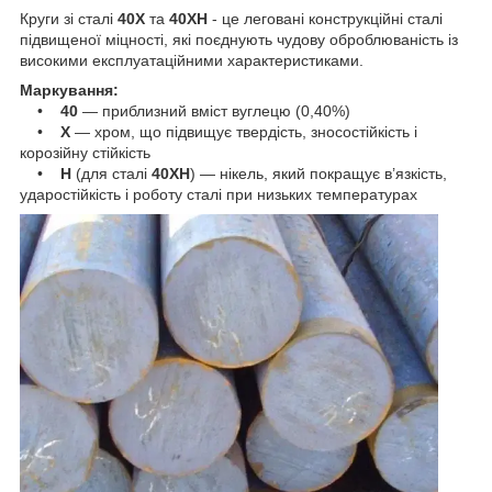
Круги зі сталі
40Х
та
40ХН
- це леговані конструкційні сталі
підвищеної міцності, які поєднують чудову оброблюваність із
високими експлуатаційними характеристиками.
Маркування:
•
40
— приблизний вміст вуглецю (0,40%)
•
Х
— хром, що підвищує твердість, зносостійкість і
корозійну стійкість
•
Н
(для сталі
40ХН
) — нікель, який покращує в’язкість,
ударостійкість і роботу сталі при низьких температурах