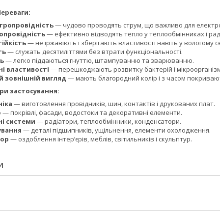
ги:
тропровідність
— чудово проводять струм, що важливо для електро
опровідність
— ефективно відводять тепло у теплообмінниках і рад
тійкість
— не іржавіють і зберігають властивості навіть у вологому 
ть
— служать десятиліттями без втрати функціональності.
ь
— легко піддаються гнуттю, штампуванню та зварюванню.
і властивості
— перешкоджають розвитку бактерій і мікроорганізм
 зовнішній вигляд
— мають благородний колір і з часом покрива
тосування:
ніка
— виготовлення провідників, шин, контактів і друкованих плат.
о
— покрівлі, фасади, водостоки та декоративні елементи.
і системи
— радіатори, теплообмінники, конденсатори.
вання
— деталі підшипників, ущільнення, елементи охолодження.
кор
— оздоблення інтер’єрів, меблів, світильників і скульптур.
И