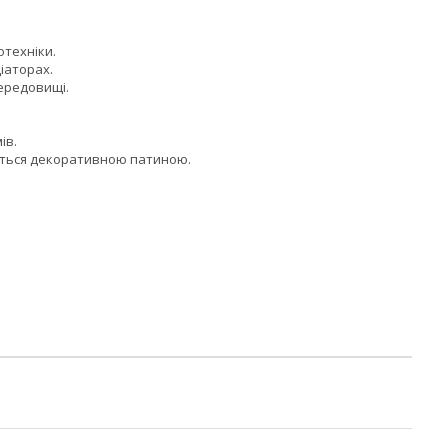
техніки.
іаторах.
середовищі.
ів.
ються декоративною патиною.