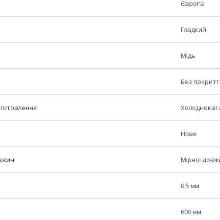
Європа
Гладкий
Мідь
Без покритт
иготовлення
Холоднокат
Нове
вжині
Мірної довж
0.5 мм
600 мм