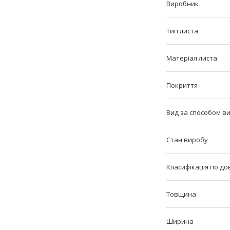
Виробник
Тип листа
Матеріал листа
Покриття
Вид за способом в
Стан виробу
Класифікація по до
Товщина
Ширина