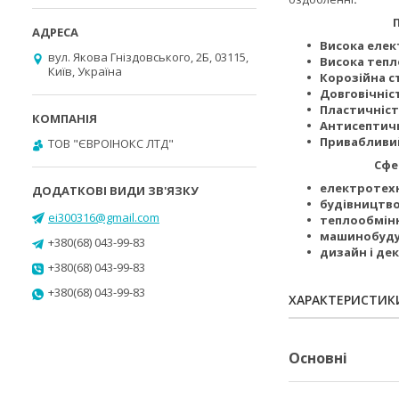
Перева
Висока елек
вул. Якова Гніздовського, 2Б, 03115,
Висока тепл
Київ, Україна
Корозійна с
Довговічніс
Пластичніст
Антисептичн
Привабливий
ТОВ "ЄВРОІНОКС ЛТД"
Сфери зас
електротех
будівництв
ei300316@gmail.com
теплообмінн
машинобуду
+380(68) 043-99-83
дизайн і де
+380(68) 043-99-83
+380(68) 043-99-83
ХАРАКТЕРИСТИК
Основні