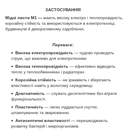
ЗАСТОСУВАННЯ!
Мідні листи М1 —
мають високу
електро і теплопровідність,
корозійну стійкість та використовуються в електротехніці,
будівництві й декоративному оздобленні
.
Переваги:
Висока електропровідність
— чудово проводять
струм, що важливо для електротехніки.
Висока теплопровідність
— ефективно відводять
тепло у теплообмінниках і радіаторах.
Корозійна стійкість
— не іржавіють і зберігають
властивості навіть у вологому середовищі.
Довговічність
— служать десятиліттями без втрати
функціональності.
Пластичність
— легко піддаються гнуттю,
штампуванню та зварюванню.
Антисептичні властивості
— перешкоджають
розвитку бактерій і мікроорганізмів.