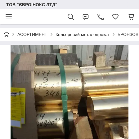
ТОВ "ЄВРОІНОКС ЛТД"
АСОРТИМЕНТ
Кольоровий металопрокат
БРОНЗОВ