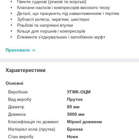
• Гвинти суднові (річкові та морські)
• Клапани насосів і компресорів високого тиску
• Деталі, що працюють під навантаженням і тертям
• Зубчасті колеса, черв’яки, шестерні
• Різьбові та напрямні втулки
• Кільця для поршнів і компресорів
• Елементи з’єднувальних і запобіжних муфт
Приховати
Характеристики
Основні
Виробник
УГМК-ОЦМ
Вид виробу
Пруток
Діаметр
65 мм
Довжина
3000 мм
Класифікація по довжині
Мірної довжини
Матеріал кола (прутка)
Бронза
Стан виробу
Нове