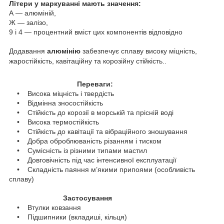
Літери у маркуванні мають значення:
А — алюміній,
Ж — залізо,
9 і 4 — процентний вміст цих компонентів відповідно
Додавання
алюмінію
забезпечує сплаву високу міцність,
жаростійкість, кавітаційну та корозійну стійкість..
Переваги:
• Висока міцність і твердість
• Відмінна зносостійкість
• Стійкість до корозії в морській та прісній воді
• Висока термостійкість
• Стійкість до кавітації та вібраційного зношування
• Добра оброблюваність різанням і тиском
• Сумісність із різними типами мастил
• Довговічність під час інтенсивної експлуатації
• Складність паяння м’якими припоями (особливість
сплаву)
Застосування
• Втулки ковзання
• Підшипники (вкладиші, кільця)