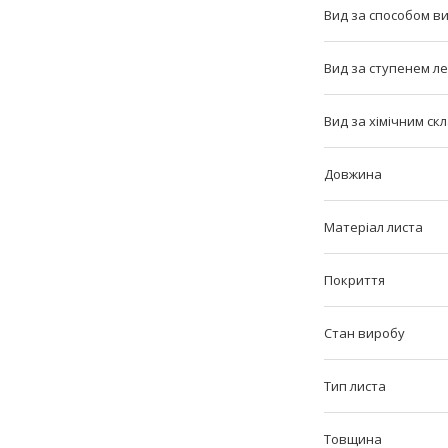
Вид за способом в
Вид за ступенем л
Вид за хімічним ск
Довжина
Матеріал листа
Покриття
Стан виробу
Тип листа
Товщина