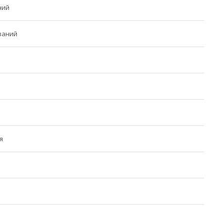
ний
ваний
я