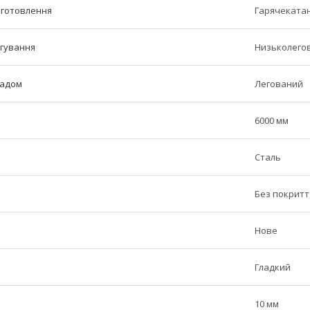
иготовлення
Гарячеката
егування
Низьколего
ладом
Легований
6000 мм
Сталь
Без покритт
Нове
Гладкий
10 мм