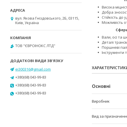
Висока міцніс
Добра зносост
Стійкість до
вул. Якова Гніздовського, 2Б, 03115,
Можливість от
Київ, Україна
Сфери заст
Вали, осі та 
Деталі трансмі
ТОВ "ЄВРОІНОКС ЛТД"
Поршневі паль
Інструменти т
ХАРАКТЕРИСТИК
ei300316@gmail.com
+380(68) 043-99-83
+380(68) 043-99-83
Основні
+380(68) 043-99-83
Виробник
Вид за призначен