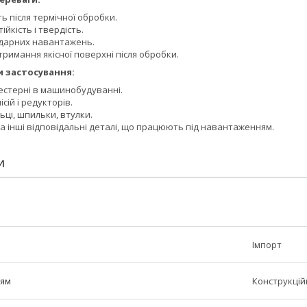
ть після термічної обробки.
ійкість і твердість.
 ударних навантажень.
римання якісної поверхні після обробки.
осування:
шестерні в машинобудуванні.
сій і редукторів.
ці, шпильки, втулки.
а інші відповідальні деталі, що працюють під навантаженням.
И
Імпорт
ням
Конструкці