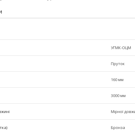
И
УГМК-ОЦМ
Пруток
160 мм
3000 мм
вжині
Мірної довж
тка)
Бронза