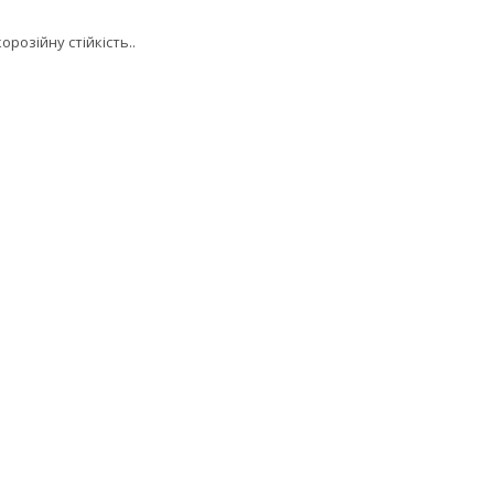
орозійну стійкість..