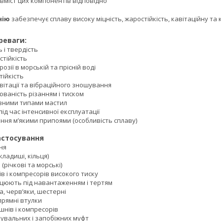
 вміст цих компонентів відповідно
нію
забезпечує сплаву високу міцність, жаростійкість, кавітаційну та к
реваги:
 і твердість
тійкість
зії в морській та прісній воді
ійкість
ітації та вібраційного зношування
аність різанням і тиском
ізними типами мастил
д час інтенсивної експлуатації
ня м’якими припоями (особливість сплаву)
ування
ня
адиші, кільця)
річкові та морські)
 і компресорів високого тиску
цюють під навантаженням і тертям
, черв’яки, шестерні
рямні втулки
нів і компресорів
вальних і запобіжних муфт