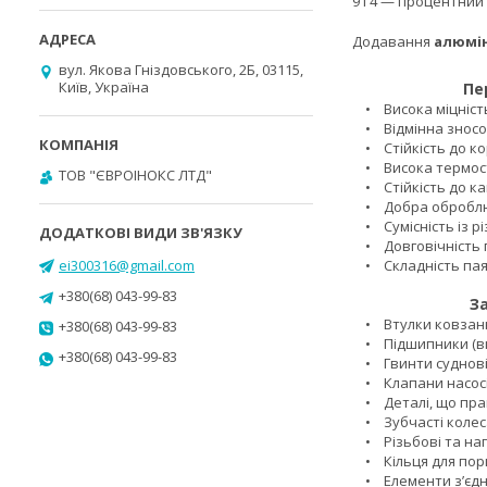
9 і 4 — процентний
Додавання
алюмі
вул. Якова Гніздовського, 2Б, 03115,
Київ, Україна
Пе
• Висока міцність
• Відмінна зносос
• Стійкість до коро
• Висока термост
ТОВ "ЄВРОІНОКС ЛТД"
• Стійкість до кав
• Добра оброблюв
• Сумісність із р
• Довговічність пі
ei300316@gmail.com
• Складність паян
+380(68) 043-99-83
Застос
• Втулки ковзан
+380(68) 043-99-83
• Підшипники (вкл
+380(68) 043-99-83
• Гвинти суднові (
• Клапани насосів
• Деталі, що пра
• Зубчасті колеса
• Різьбові та нап
• Кільця для порш
• Елементи з’єдну