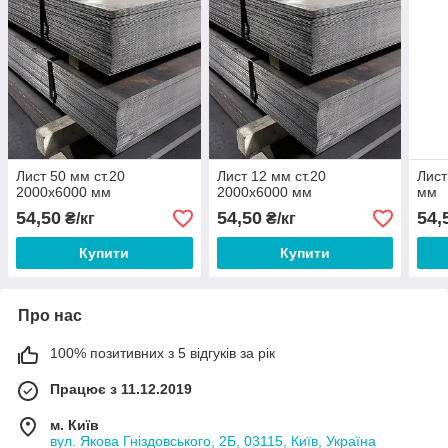
Лист 50 мм ст.20
Лист 12 мм ст.20
Лист
2000х6000 мм
2000х6000 мм
мм
54,50
54,50
54,
₴/кг
₴/кг
Купити
Купити
Про нас
100% позитивних з 5 відгуків за рік
Працює з 11.12.2019
м. Київ
вул. Якова Гніздовського, 2Б, 03115, Київ, Україна