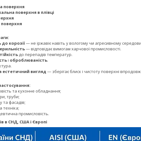
на поверхня
кальна поверхня в плівці
верхня
а поверхня
и:
ь до корозії
— не іржавіє навіть у вологому чи агресивному середови
стерильність
— відповідає вимогам харчової промисловості.
тійкість
до перепадів температур.
сть
і
оброблюваність
.
ктура.
а естетичний вигляд
— зберігає блиск і чистоту поверхні впродовж
осування:
овість та кухонне обладнання;
ри, труби;
у та фасадів;
а техніка;
цевтична промисловість.
в в СНД, США і Європі