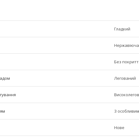
Гладкий
Нержавіюча
Без покритт
ладом
Легований
егування
Високолего
ням
З особливим
Нове