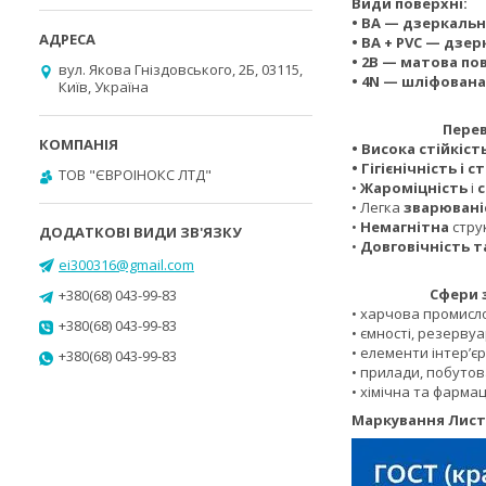
Види поверхні:
• BA — дзеркаль
• BA + PVC — дзер
• 2B — матова по
вул. Якова Гніздовського, 2Б, 03115,
• 4N — шліфован
Київ, Україна
Переваг
• Висока стійкіст
• Гігієнічність і 
ТОВ "ЄВРОІНОКС ЛТД"
•
Жароміцність
і
с
• Легка
зварювані
•
Немагнітна
стру
•
Довговічність т
ei300316@gmail.com
Сфери заст
+380(68) 043-99-83
• харчова промисл
+380(68) 043-99-83
• ємності, резервуа
• елементи інтер’єр
+380(68) 043-99-83
• прилади, побутов
• хімічна та фарма
Маркування Листі