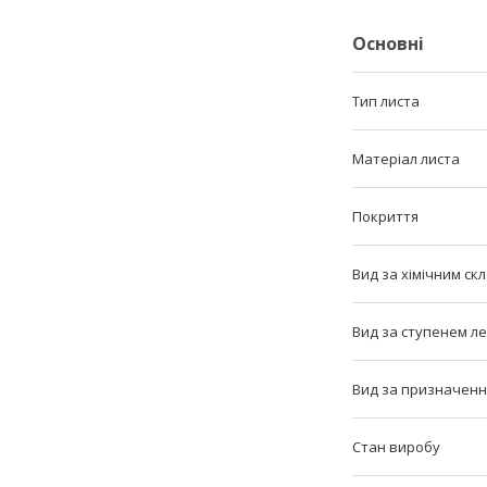
Основні
Тип листа
Матеріал листа
Покриття
Вид за хімічним ск
Вид за ступенем л
Вид за призначен
Стан виробу