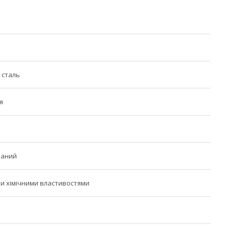
 сталь
я
ваний
и хімічними властивостями