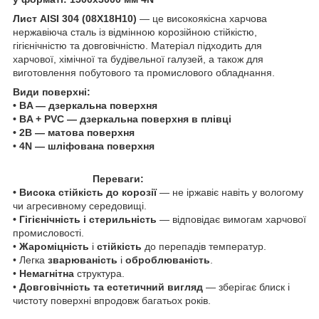
Лист AISI 304 (08Х18Н10)
— це високоякісна харчова
нержавіюча сталь із відмінною корозійною стійкістю,
гігієнічністю та довговічністю. Матеріал підходить для
харчової, хімічної та будівельної галузей, а також для
виготовлення побутового та промислового обладнання.
Види поверхні:
• BA — дзеркальна поверхня
• BA + PVC — дзеркальна поверхня в плівці
• 2B — матова поверхня
• 4N — шліфована поверхня
Переваги:
• Висока стійкість до корозії
— не іржавіє навіть у вологому
чи агресивному середовищі.
• Гігієнічність і стерильність
— відповідає вимогам харчової
промисловості.
•
Жароміцність
і
стійкість
до перепадів температур.
• Легка
зварюваність
і
оброблюваність
.
•
Немагнітна
структура.
•
Довговічність та естетичний вигляд
— зберігає блиск і
чистоту поверхні впродовж багатьох років.