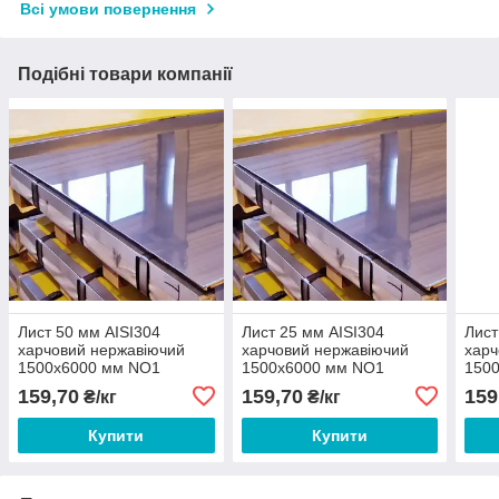
Всі умови повернення
Подібні товари компанії
Лист 50 мм AISI304
Лист 25 мм AISI304
Лист
харчовий нержавіючий
харчовий нержавіючий
харч
1500х6000 мм NO1
1500х6000 мм NO1
150
159,70
159,70
159
₴/кг
₴/кг
Купити
Купити