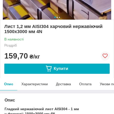
Лист 1,2 мм AISI304 харчовий нержавіючий
1500х3000 мм 4N
В наявності
Роздріб
159,70
₴/кг
Купити
Опис
Характеристики
Доставка
Оплата
Умови п
Опис
Гладкий нержавіючий лист AISI304 - 1 мм
у форматі: 1500х3000 мм 4N