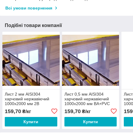
Всі умови повернення
Подібні товари компанії
Лист 2 мм AISI304
Лист 0,5 мм AISI304
Лист
харчовий нержавіючий
харчовий нержавіючий
харч
1000х2000 мм 2B
1000х2000 мм BA+PVC
100
159,70
159,70
159
₴/кг
₴/кг
Купити
Купити